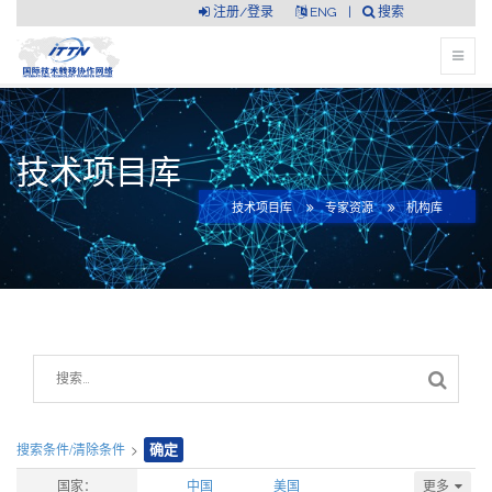
注册/登录
ENG
|
搜索
技术项目库
技术项目库
专家资源
机构库
搜索条件/清除条件
>
确定
更多
国家：
中国
美国