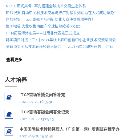
NICTC正式揭牌 | 率先搭建全球技术交易生态体系
热烈祝贺|首场中关村技术交易与推广对接系列活动在大兴成功举办！
热烈祝贺 | 2022成都国际创新创业大赛决赛成功举办！
集团招募|大北农集团面向全球招募欧美区CEO
ITTN拓展海外布局——驻南非代表处正式成立
韩国项目对接（二）| 2021年线上韩中创新中小企业技术交流洽谈会
全球顶尖国际技术转移经理人盛会——AUTM年会即将开启，ITTN…
查看更多
人才培养
ITCP首场答疑会问答补充
2021-07-21 16:59:31
ITCP首场答疑会问答全记录
2021-06-22 13:09:13
中国国际技术转移经理人（广东第一期）培训班在穗举办
2021-05-28 15:59:48