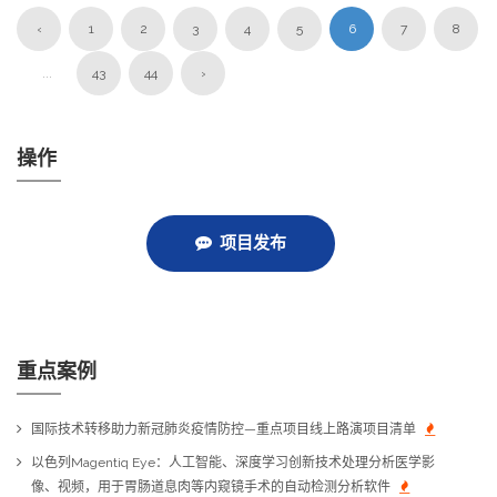
‹
1
2
3
4
5
6
7
8
...
43
44
›
操作
项目发布
重点案例
国际技术转移助力新冠肺炎疫情防控—重点项目线上路演项目清单
以色列Magentiq Eye：人工智能、深度学习创新技术处理分析医学影
像、视频，用于胃肠道息肉等内窥镜手术的自动检测分析软件