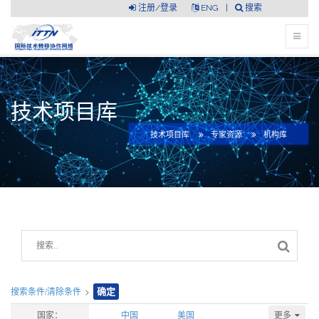
注册/登录
ENG
|
搜索
技术项目库
技术项目库
专家资源
机构库
搜索条件/清除条件
>
确定
更多
国家：
中国
美国