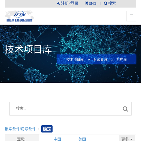
注册/登录
ENG
|
搜索
技术项目库
技术项目库
专家资源
机构库
搜索条件/清除条件
>
确定
更多
国家：
中国
美国