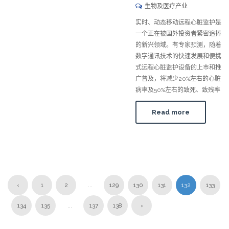
生物及医疗产业
实时、动态移动远程心脏监护是
一个正在被国外投资者紧密追捧
的新兴领域。有专家预测，随着
数字通讯技术的快速发展和便携
式远程心脏监护设备的上市和推
广普及，将减少20%左右的心脏
病率及50%左右的致死、致残率
Read more
‹
1
2
...
129
130
131
132
133
134
135
...
137
138
›